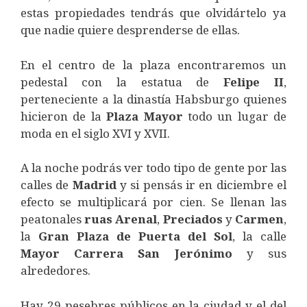
estas propiedades tendrás que olvidártelo ya
que nadie quiere desprenderse de ellas.
En el centro de la plaza encontraremos un
pedestal con la estatua de
Felipe
II
,
perteneciente a la dinastía Habsburgo quienes
hicieron de la
Plaza
Mayor
todo un lugar de
moda en el siglo XVI y XVII.
A la noche podrás ver todo tipo de gente por las
calles de
Madrid
y si pensás ir en diciembre el
efecto se multiplicará por cien. Se llenan las
peatonales
ruas
Arenal
,
Preciados
y
Carmen
,
la
Gran
Plaza
de
Puerta
del
Sol
, la calle
Mayor
Carrera
San
Jerónimo
y sus
alrededores.
Hay 29 pesebres públicos en la ciudad y el del