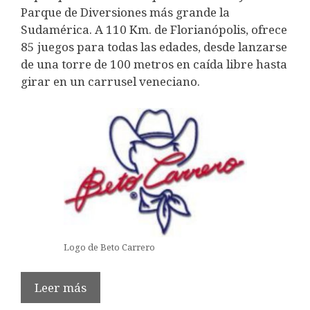
Parque de Diversiones más grande la
Sudamérica. A 110 Km. de Florianópolis, ofrece
85 juegos para todas las edades, desde lanzarse
de una torre de 100 metros en caída libre hasta
girar en un carrusel veneciano.
Logo de Beto Carrero
Leer más