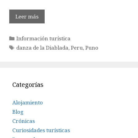
Leer más
Categorías
Información turística
Etiquetas
danza de la Diablada
,
Peru
,
Puno
Categorías
Alojamiento
Blog
Crónicas
Curiosidades turísticas