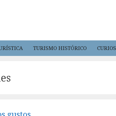
URÍSTICA
TURISMO HISTÓRICO
CURIOS
les
os gustos