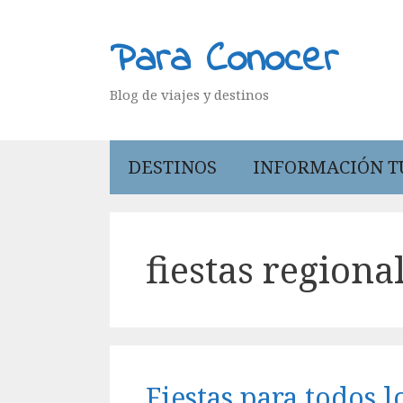
Saltar
al
Para Conocer
contenido
Blog de viajes y destinos
DESTINOS
INFORMACIÓN T
fiestas regiona
Fiestas para todos l