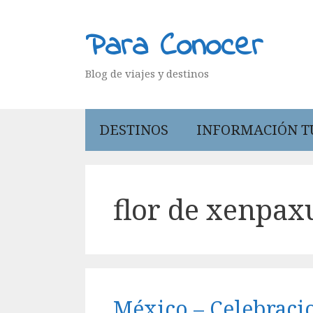
Saltar
al
Para Conocer
contenido
Blog de viajes y destinos
DESTINOS
INFORMACIÓN T
flor de xenpax
México – Celebraci