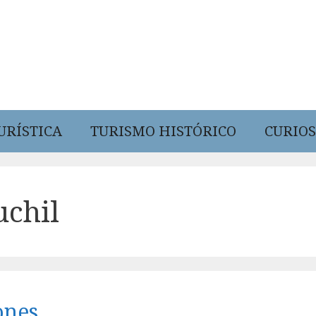
URÍSTICA
TURISMO HISTÓRICO
CURIOS
uchil
ones