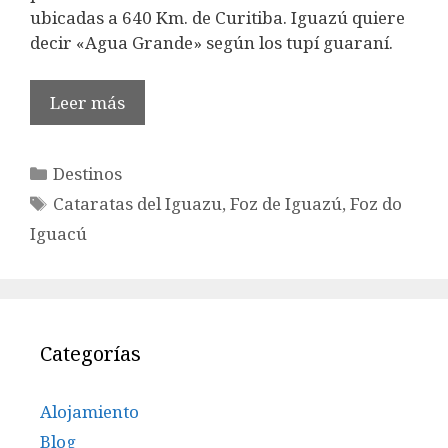
ubicadas a 640 Km. de Curitiba. Iguazú quiere
decir «Agua Grande» según los tupí guaraní.
Leer más
Categorías
Destinos
Etiquetas
Cataratas del Iguazu
,
Foz de Iguazú
,
Foz do
Iguacú
Categorías
Alojamiento
Blog