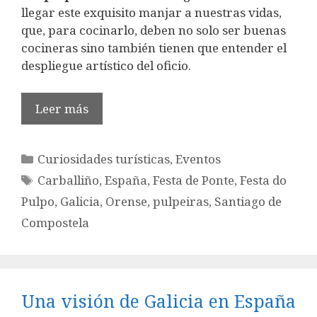
llegar este exquisito manjar a nuestras vidas,
que, para cocinarlo, deben no solo ser buenas
cocineras sino también tienen que entender el
despliegue artístico del oficio.
Leer más
Categorías
Curiosidades turísticas
,
Eventos
Etiquetas
Carballiño
,
España
,
Festa de Ponte
,
Festa do
Pulpo
,
Galicia
,
Orense
,
pulpeiras
,
Santiago de
Compostela
Una visión de Galicia en España