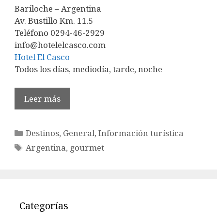
Bariloche – Argentina
Av. Bustillo Km. 11.5
Teléfono 0294-46-2929
info@hotelelcasco.com
Hotel El Casco
Todos los días, mediodía, tarde, noche
Leer más
Categorías
Destinos
,
General
,
Información turística
Etiquetas
Argentina
,
gourmet
Categorías