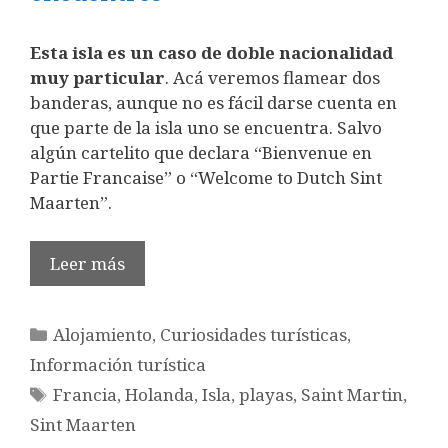
Esta isla es un caso de doble nacionalidad
muy particular
. Acá veremos flamear dos
banderas, aunque no es fácil darse cuenta en
que parte de la isla uno se encuentra. Salvo
algún cartelito que declara “Bienvenue en
Partie Francaise” o “Welcome to Dutch Sint
Maarten”.
Leer más
Categorías
Alojamiento
,
Curiosidades turísticas
,
Información turística
Etiquetas
Francia
,
Holanda
,
Isla
,
playas
,
Saint Martin
,
Sint Maarten