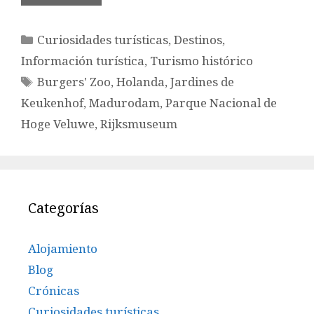
Categorías
Curiosidades turísticas
,
Destinos
,
Información turística
,
Turismo histórico
Etiquetas
Burgers' Zoo
,
Holanda
,
Jardines de
Keukenhof
,
Madurodam
,
Parque Nacional de
Hoge Veluwe
,
Rijksmuseum
Categorías
Alojamiento
Blog
Crónicas
Curiosidades turísticas