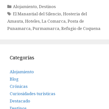
Categorías
Alojamiento
,
Destinos
Etiquetas
El Manantial del Silencio
,
Hosteria del
Amauta
,
Hoteles
,
La Comarca
,
Posta de
Punamarca
,
Purmamarca
,
Refugio de Coquena
Categorías
Alojamiento
Blog
Crónicas
Curiosidades turísticas
Destacado
Destinos