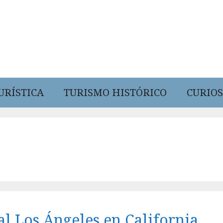
URÍSTICA
TURISMO HISTÓRICO
CURIOS
ral Los Ángeles en California,