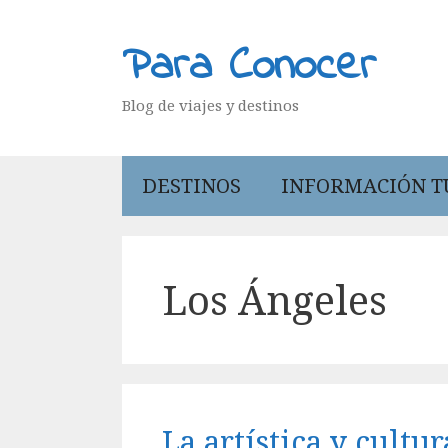
Saltar
al
Para Conocer
contenido
Blog de viajes y destinos
DESTINOS
INFORMACIÓN T
Los Ángeles
La artística y cultu