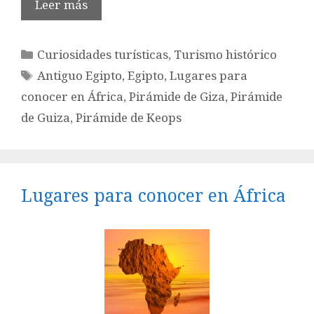
Leer más
Categorías
Curiosidades turísticas
,
Turismo histórico
Etiquetas
Antiguo Egipto
,
Egipto
,
Lugares para
conocer en África
,
Pirámide de Giza
,
Pirámide
de Guiza
,
Pirámide de Keops
Lugares para conocer en África