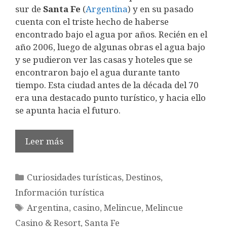
sur de
Santa Fe
(
Argentina
) y en su pasado
cuenta con el triste hecho de haberse
encontrado bajo el agua por años. Recién en el
año 2006, luego de algunas obras el agua bajo
y se pudieron ver las casas y hoteles que se
encontraron bajo el agua durante tanto
tiempo. Esta ciudad antes de la década del 70
era una destacado punto turístico, y hacia ello
se apunta hacia el futuro.
Leer más
Categorías
Curiosidades turísticas
,
Destinos
,
Información turística
Etiquetas
Argentina
,
casino
,
Melincue
,
Melincue
Casino & Resort
,
Santa Fe