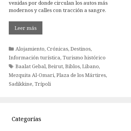
venidas por donde circulan los autos más
modernos y calles con tracción a sangre.
Leer más
Categorías
Alojamiento
,
Crónicas
,
Destinos
,
Información turística
,
Turismo histórico
Etiquetas
Baalat Gebal
,
Beirut
,
Biblos
,
Libano
,
Mezquita Al-Omari
,
Plaza de los Mártires
,
Sadikkine
,
Trípoli
Categorías