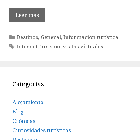
Leer más
Categorías
Destinos
,
General
,
Información turística
Etiquetas
Internet
,
turismo
,
visitas virtuales
Categorías
Alojamiento
Blog
Crónicas
Curiosidades turísticas
Destacado