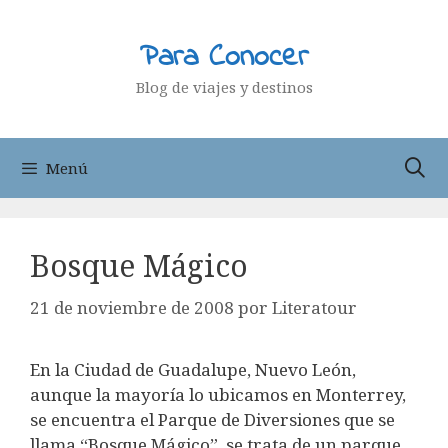
Saltar
al
Para Conocer
contenido
Blog de viajes y destinos
Menú
Bosque Mágico
21 de noviembre de 2008
por
Literatour
En la Ciudad de Guadalupe, Nuevo León,
aunque la mayoría lo ubicamos en Monterrey,
se encuentra el Parque de Diversiones que se
llama “Bosque Mágico”, se trata de un parque