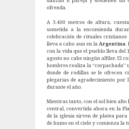
danzan n pareja y sostienen un 
ofrenda.
A 3.400 metros de altura, cues
sometida a la encomienda durant
celebración de rituales cristianos 
lleva a cabo aun en la
Argentina
.
con la vida que el pueblo lleva del 
agosto no cabe ningún alfiler. El c
hombres realiza la “corpachada” 
donde de rodillas se le ofrecen c
plegarias de agradecimiento por l
durante el año.
Mientras tanto, con el sol bien alto
central, convertida ahora en la Pl
de la iglesia sirven de platea par
de humo en el cielo y comienza la t