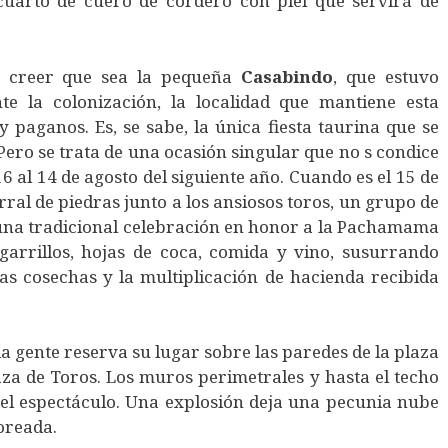
cuarto de cuero de cordero con piel que servirá de
ta creer que sea la pequeña
Casabindo
, que estuvo
e la colonización, la localidad que mantiene esta
y paganos. Es, se sabe, la única fiesta taurina que se
 Pero se trata de una ocasión singular que no s condice
16 al 14 de agosto del siguiente año. Cuando es el 15 de
orral de piedras junto a los ansiosos toros, un grupo de
una tradicional celebración en honor a la Pachamama
igarrillos, hojas de coca, comida y vino, susurrando
as cosechas y la multiplicación de hacienda recibida
 la gente reserva su lugar sobre las paredes de la plaza
aza de Toros. Los muros perimetrales y hasta el techo
a el espectáculo. Una explosión deja una pecunia nube
oreada.