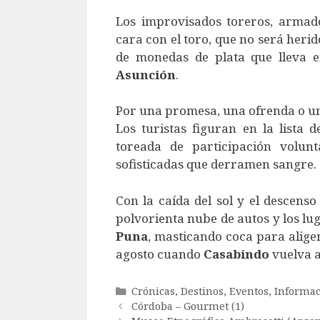
Los improvisados toreros, armad
cara con el toro, que no será herido
de monedas de plata que lleva e
Asunción
.
Por una promesa, una ofrenda o una
Los turistas figuran en la lista
toreada de participación volunt
sofisticadas que derramen sangre.
Con la caída del sol y el descenso
polvorienta nube de autos y los l
Puna
, masticando coca para alige
agosto cuando
Casabindo
vuelva a 
Categorías
Crónicas
,
Destinos
,
Eventos
,
Informac
Córdoba – Gourmet (1)