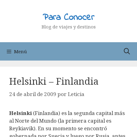
Saltar
al
Para Conocer
contenido
Blog de viajes y destinos
Menú
Helsinki – Finlandia
24 de abril de 2009
por
Leticia
Helsinki
(Finlandia) es la segunda capital más
al Norte del Mundo (la primera capital es
Reykiavik). En su momento se encontró
gobernada por Suecia y luego por Rusia, antes