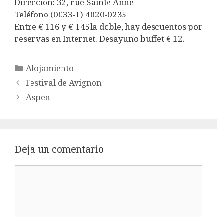
Direccion: 32, rue Sainte Anne
Teléfono (0033-1) 4020-0235
Entre € 116 y € 145la doble, hay descuentos por
reservas en Internet. Desayuno buffet € 12.
Categorías
Alojamiento
Festival de Avignon
Aspen
Deja un comentario
Comentario