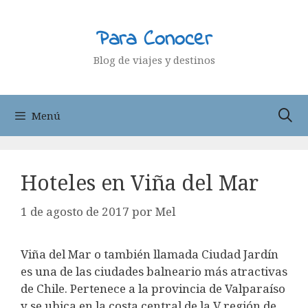
Saltar
al
Para Conocer
contenido
Blog de viajes y destinos
Menú
Hoteles en Viña del Mar
1 de agosto de 2017
por
Mel
Viña del Mar o también llamada Ciudad Jardín
es una de las ciudades balneario más atractivas
de Chile. Pertenece a la provincia de Valparaíso
y se ubica en la costa central de la V región de