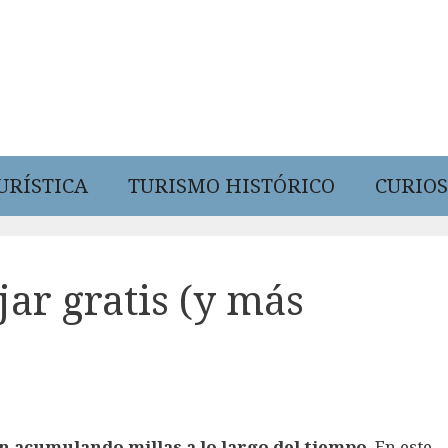
URÍSTICA
TURISMO HISTÓRICO
CURIOS
jar gratis (y más
an acumulando millas a lo largo del tiempo
. En este