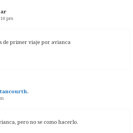
.ar
7:10 pm
s de primer viaje por avianca
etancourth.
pm
vianca, pero no se como hacerlo.