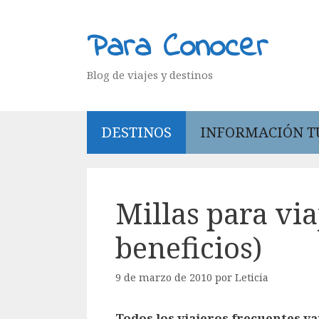
Saltar
al
Para Conocer
contenido
Blog de viajes y destinos
DESTINOS
INFORMACIÓN T
Millas para via
beneficios)
9 de marzo de 2010
por
Leticia
Todos los viajeros frecuentes v