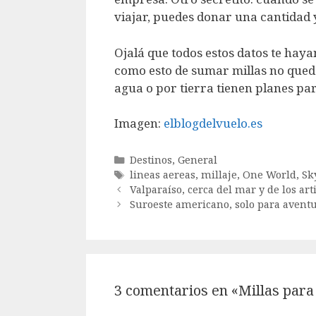
viajar, puedes donar una cantidad 
Ojalá que todos estos datos te hay
como esto de sumar millas no qued
agua o por tierra tienen planes par
Imagen:
elblogdelvuelo.es
Categorías
Destinos
,
General
Etiquetas
lineas aereas
,
millaje
,
One World
,
Sk
Valparaíso, cerca del mar y de los art
Suroeste americano, solo para avent
3 comentarios en «Millas para 