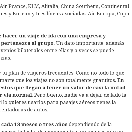
Air France, KLM, Alitalia, China Southern, Continental
Lines y Korean y tres líneas asociadas: Air Europa, Copa
de hacer un viaje de ida con una empresa y
 pertenezca al grupo
. Un dato importante: además
nvenios bilaterales entre ellas y a veces se puede
nzas.
 tu plan de viajeros frecuentes. Como no todo lo que
rmarte que los viajes no son totalmente gratuitos.
En
tos que llegan a tener un valor de casi la mitad
or vía normal
. Pero bueno, nadie va a dejar de lado la
 lo quieres usarlos para pasajes aéreos tienes la
 rentadoras de autos.
 cada 18 meses o tres años
dependiendo de la
 acerca la fecha de vencimiento y no piensas aún en