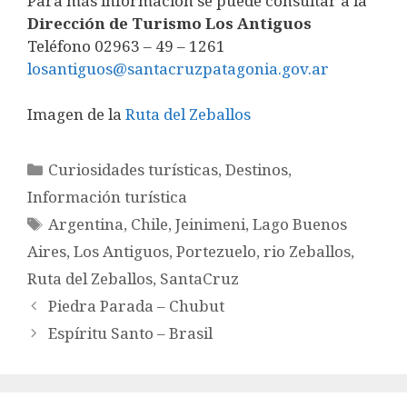
Para más información se puede consultar a la
Dirección de Turismo Los Antiguos
Teléfono 02963 – 49 – 1261
losantiguos@santacruzpatagonia.gov.ar
Imagen de la
Ruta del Zeballos
Categorías
Curiosidades turísticas
,
Destinos
,
Información turística
Etiquetas
Argentina
,
Chile
,
Jeinimeni
,
Lago Buenos
Aires
,
Los Antiguos
,
Portezuelo
,
rio Zeballos
,
Ruta del Zeballos
,
SantaCruz
Piedra Parada – Chubut
Espíritu Santo – Brasil