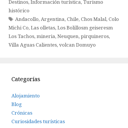
Destinos
,
Información turística
,
Turismo
histórico
Etiquetas
Andacollo
,
Argentina
,
Chile
,
Chos Malal
,
Colo
Michi Co
,
Las olletas
,
Los Bolillosm geiseresm
Los Tachos
,
mineria
,
Neuquen
,
pirquineros
,
Villa Aguas Calientes
,
volcan Domuyo
Categorías
Alojamiento
Blog
Crónicas
Curiosidades turísticas