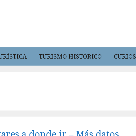
URÍSTICA
TURISMO HISTÓRICO
CURIOS
gares a donde ir – Más datos