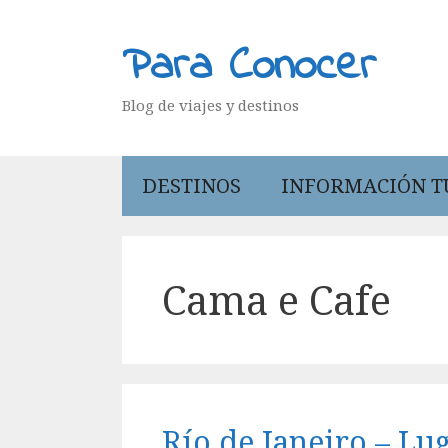
Saltar
al
Para Conocer
contenido
Blog de viajes y destinos
DESTINOS
INFORMACIÓN T
Cama e Cafe
Río de Janeiro – Lu