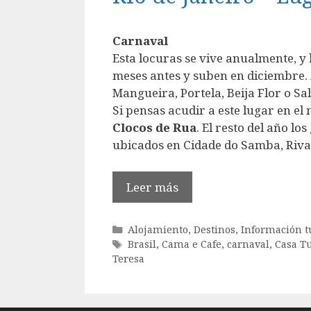
Carnaval
Esta locuras se vive anualmente, y
meses antes y suben en diciembre.
Mangueira, Portela, Beija Flor o Sa
Si pensas acudir a este lugar en el
Clocos de Rua
. El resto del año l
ubicados en Cidade do Samba, Riva
Leer más
Categorías
Alojamiento
,
Destinos
,
Información tu
Etiquetas
Brasil
,
Cama e Cafe
,
carnaval
,
Casa T
Teresa