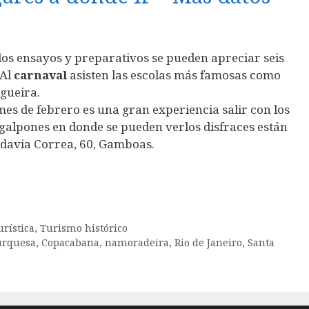
 los ensayos y preparativos se pueden apreciar seis
 Al
carnaval
asisten las escolas más famosas como
lgueira.
 mes de febrero es una gran experiencia salir con los
os galpones en donde se pueden verlos disfraces están
davia Correa, 60, Gamboas.
rística
,
Turismo histórico
urquesa
,
Copacabana
,
namoradeira
,
Rio de Janeiro
,
Santa