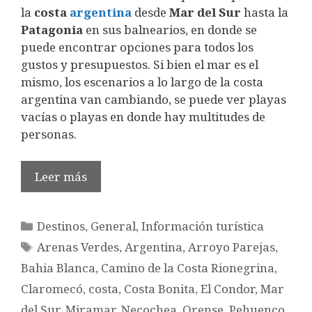
la
costa
argentina
desde
Mar del Sur
hasta la
Patagonia
en sus balnearios, en donde se
puede encontrar opciones para todos los
gustos y presupuestos. Si bien el mar es el
mismo, los escenarios a lo largo de la costa
argentina van cambiando, se puede ver playas
vacías o playas en donde hay multitudes de
personas.
Leer más
Categorías
Destinos
,
General
,
Información turística
Etiquetas
Arenas Verdes
,
Argentina
,
Arroyo Parejas
,
Bahia Blanca
,
Camino de la Costa Rionegrina
,
Claromecó
,
costa
,
Costa Bonita
,
El Condor
,
Mar
del Sur
,
Miramar
,
Necochea
,
Orense
,
Pehuenco
,