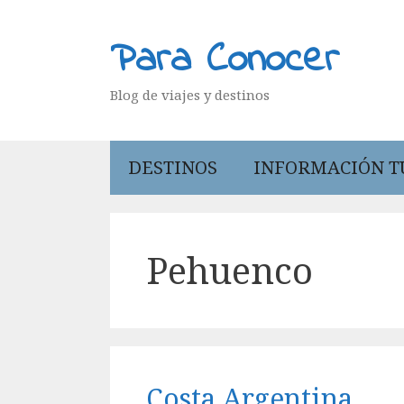
Saltar
al
Para Conocer
contenido
Blog de viajes y destinos
DESTINOS
INFORMACIÓN T
Pehuenco
Costa Argentina