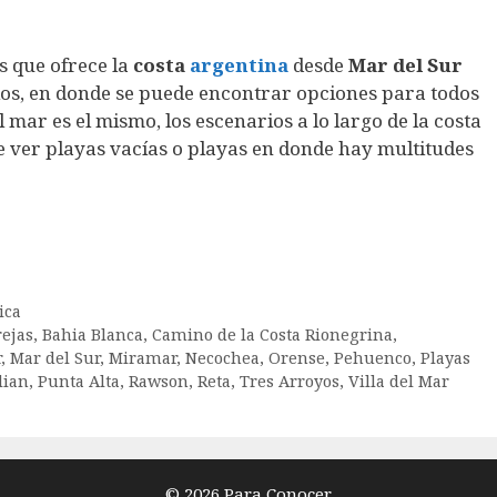
s que ofrece la
costa
argentina
desde
Mar del Sur
os, en donde se puede encontrar opciones para todos
l mar es el mismo, los escenarios a lo largo de la costa
 ver playas vacías o playas en donde hay multitudes
ica
ejas
,
Bahia Blanca
,
Camino de la Costa Rionegrina
,
r
,
Mar del Sur
,
Miramar
,
Necochea
,
Orense
,
Pehuenco
,
Playas
lian
,
Punta Alta
,
Rawson
,
Reta
,
Tres Arroyos
,
Villa del Mar
© 2026 Para Conocer