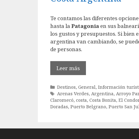
Te contamos las diferentes opcione
hasta la
Patagonia
en sus balneari
los gustos y presupuestos. Si bien e
argentina van cambiando, se puede
de personas.
Leer más
Categorías
Destinos
,
General
,
Información turíst
Etiquetas
Arenas Verdes
,
Argentina
,
Arroyo Par
Claromecó
,
costa
,
Costa Bonita
,
El Condo
Doradas
,
Puerto Belgrano
,
Puerto San Ju