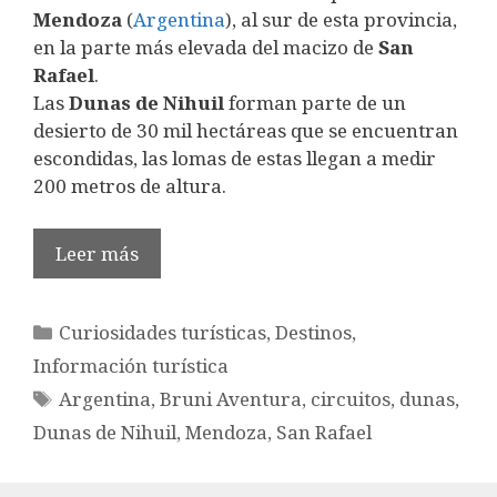
Mendoza
(
Argentina
), al sur de esta provincia,
en la parte más elevada del macizo de
San
Rafael
.
Las
Dunas de Nihuil
forman parte de un
desierto de 30 mil hectáreas que se encuentran
escondidas, las lomas de estas llegan a medir
200 metros de altura.
Leer más
Categorías
Curiosidades turísticas
,
Destinos
,
Información turística
Etiquetas
Argentina
,
Bruni Aventura
,
circuitos
,
dunas
,
Dunas de Nihuil
,
Mendoza
,
San Rafael