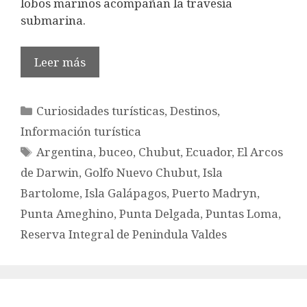
lobos marinos acompañan la travesía
submarina.
Leer más
Categorías
Curiosidades turísticas
,
Destinos
,
Información turística
Etiquetas
Argentina
,
buceo
,
Chubut
,
Ecuador
,
El Arcos
de Darwin
,
Golfo Nuevo Chubut
,
Isla
Bartolome
,
Isla Galápagos
,
Puerto Madryn
,
Punta Ameghino
,
Punta Delgada
,
Puntas Loma
,
Reserva Integral de Penindula Valdes