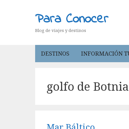
Saltar
al
Para Conocer
contenido
Blog de viajes y destinos
DESTINOS
INFORMACIÓN T
golfo de Botnia
Mar Báltico