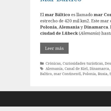
El
mar Báltico
es llamado
mar Con
estrecho de 420 mil km2. Este mar
Polonia
,
Alemania
y
Dinamarca
.
ciudad de Lübeck
(
Alemania
) has
Leer más
Categorías
Crónicas
,
Curiosidades turísticas
,
Des
Etiquetas
Alemania
,
Canal de Kiel
,
Dinamarca
,
Baltico
,
mar Continentl
,
Polonia
,
Rusia
,