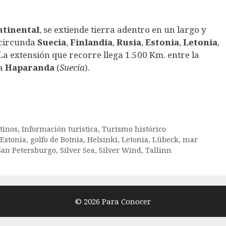
tinental
, se extiende tierra adentro en un largo y
 circunda
Suecia
,
Finlandia
,
Rusia
,
Estonia
,
Letonia
,
 La extensión que recorre llega 1.500 Km. entre la
ta
Haparanda
(
Suecia
).
tinos
,
Información turística
,
Turismo histórico
Estonia
,
golfo de Botnia
,
Helsinki
,
Letonia
,
Lübeck
,
mar
San Petersburgo
,
Silver Sea
,
Silver Wind
,
Tallinn
© 2026 Para Conocer