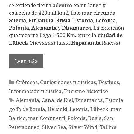
se extiende tierra adentro en un largo y
estrecho de 420 mil km2. Este mar circunda
Suecia
,
Finlandia
,
Rusia
,
Estonia
,
Letonia
,
Polonia
,
Alemania
y
Dinamarca
. La extensión
que recorre llega 1.500 Km. entre la
ciudad de
Lübeck
(
Alemania
) hasta
Haparanda
(
Suecia
).
Leer más
Categorías
Crónicas
,
Curiosidades turísticas
,
Destinos
,
Información turística
,
Turismo histórico
Etiquetas
Alemania
,
Canal de Kiel
,
Dinamarca
,
Estonia
,
golfo de Botnia
,
Helsinki
,
Letonia
,
Lübeck
,
mar
Baltico
,
mar Continentl
,
Polonia
,
Rusia
,
San
Petersburgo
,
Silver Sea
,
Silver Wind
,
Tallinn