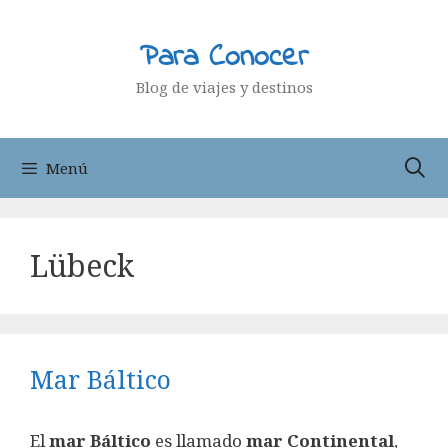
Saltar
al
Para Conocer
contenido
Blog de viajes y destinos
Menú
Lübeck
Mar Báltico
El
mar Báltico
es llamado
mar Continental
,