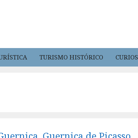
URÍSTICA
TURISMO HISTÓRICO
CURIOS
Guernica, Guernica de Picasso