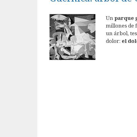
Un
parque 
millones de 
un árbol, te
dolor:
el do