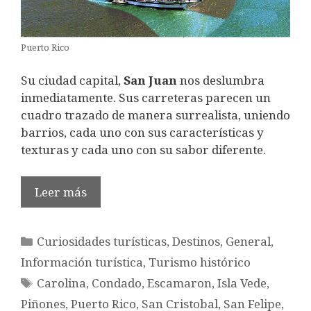
Puerto Rico
Su ciudad capital,
San Juan
nos deslumbra
inmediatamente. Sus carreteras parecen un
cuadro trazado de manera surrealista, uniendo
barrios, cada uno con sus características y
texturas y cada uno con su sabor diferente.
Leer más
Categorías
Curiosidades turísticas
,
Destinos
,
General
,
Información turística
,
Turismo histórico
Etiquetas
Carolina
,
Condado
,
Escamaron
,
Isla Vede
,
Piñones
,
Puerto Rico
,
San Cristobal
,
San Felipe
,