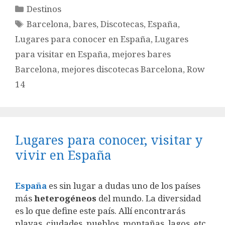
Categorías
Destinos
Etiquetas
Barcelona
,
bares
,
Discotecas
,
España
,
Lugares para conocer en España
,
Lugares
para visitar en España
,
mejores bares
Barcelona
,
mejores discotecas Barcelona
,
Row
14
Lugares para conocer, visitar y
vivir en España
España
es sin lugar a dudas uno de los países
más
heterogéneos
del mundo. La diversidad
es lo que define este país. Allí encontrarás
playas, ciudades, pueblos, montañas, lagos, etc.