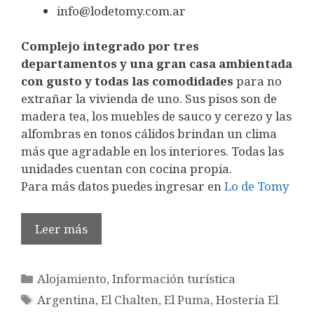
info@lodetomy.com.ar
Complejo integrado por tres
departamentos y una gran casa ambientada
con gusto y todas las comodidades
para no
extrañar la vivienda de uno. Sus pisos son de
madera tea, los muebles de sauco y cerezo y las
alfombras en tonos cálidos brindan un clima
más que agradable en los interiores. Todas las
unidades cuentan con cocina propia.
Para más datos puedes ingresar en
Lo de Tomy
Leer más
Categorías
Alojamiento
,
Información turística
Etiquetas
Argentina
,
El Chalten
,
El Puma
,
Hosteria El