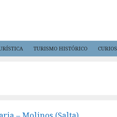
URÍSTICA
TURISMO HISTÓRICO
CURIOS
aria – Molinos (Salta)