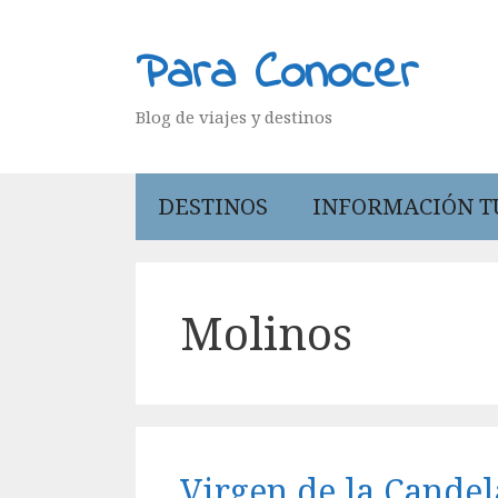
Saltar
al
Para Conocer
contenido
Blog de viajes y destinos
DESTINOS
INFORMACIÓN T
Molinos
Virgen de la Candel