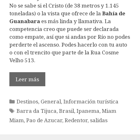
No se sabe si el Cristo (de 38 metros y 1.145
toneladas) o la vista que ofrece de la
Bahía de
Guanabara
es más linda y llamativa. La
competencia creo que puede ser declarada
como empate, así que si andas por Río no podes
perderte el ascenso. Podes hacerlo con tu auto
o con el trencito que parte de la Rua Cosme
Velho 513.
Leer más
Categorías
Destinos
,
General
,
Información turística
Etiquetas
Barra da Tijuca
,
Brasil
,
Ipanema
,
Miam
Miam
,
Pao de Azucar
,
Redentor
,
salidas