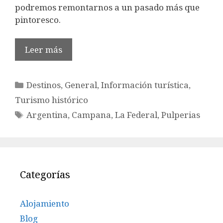
podremos remontarnos a un pasado más que
pintoresco.
Leer más
Categorías
Destinos
,
General
,
Información turística
,
Turismo histórico
Etiquetas
Argentina
,
Campana
,
La Federal
,
Pulperias
Categorías
Alojamiento
Blog