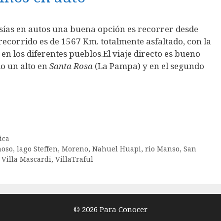
sías en autos una buena opción es recorrer desde
l recorrido es de 1567 Km. totalmente asfaltado, con la
 en los diferentes pueblos.El viaje directo es bueno
do un alto en
Santa Rosa
(La Pampa) y en el segundo
ica
moso
,
lago Steffen
,
Moreno
,
Nahuel Huapi
,
rio Manso
,
San
,
Villa Mascardi
,
VillaTraful
© 2026 Para Conocer