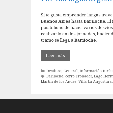
Si te gusta emprender largas trave
Buenos
Aires
hasta
Bariloche
. E
posibilidad de hacer varios desvíos
realizarlo en dos jornadas, hacien
tramo se llega a
Bariloche
.
Leer más
Categorías
Destinos
,
General
,
Información turíst
Etiquetas
Bariloche
,
cerro Tronador
,
Lago Her
Martín de los Andes
,
Villa La Angostura