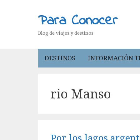
Saltar
al
Para Conocer
contenido
Blog de viajes y destinos
DESTINOS
INFORMACIÓN T
rio Manso
Por los lagos argen