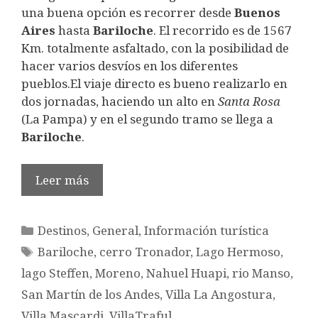
una buena opción es recorrer desde
Buenos
Aires
hasta
Bariloche
. El recorrido es de 1567
Km. totalmente asfaltado, con la posibilidad de
hacer varios desvíos en los diferentes
pueblos.El viaje directo es bueno realizarlo en
dos jornadas, haciendo un alto en
Santa Rosa
(La Pampa) y en el segundo tramo se llega a
Bariloche
.
Leer más
Categorías
Destinos
,
General
,
Información turística
Etiquetas
Bariloche
,
cerro Tronador
,
Lago Hermoso
,
lago Steffen
,
Moreno
,
Nahuel Huapi
,
rio Manso
,
San Martín de los Andes
,
Villa La Angostura
,
Villa Mascardi
,
VillaTraful