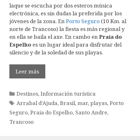
laque se escucha por dos esteros música
electrónica, es sin dudas la preferida por los
jóvenes de la zona. En
Porto Seguro
(10 Km. al
norte de Trancoso) la fiesta es más regional y
en ella se baila el axe. En cambo en
Praia do
Espelho
es un lugar ideal para disfrutar del
silencio y de la soledad de sus playas.
Leer más
Categorías
Destinos
,
Información turística
Etiquetas
Arrabal d'Ajuda
,
Brasil
,
mar
,
playas
,
Porto
Seguro
,
Praia do Espelho
,
Santo Andre
,
Trancoso