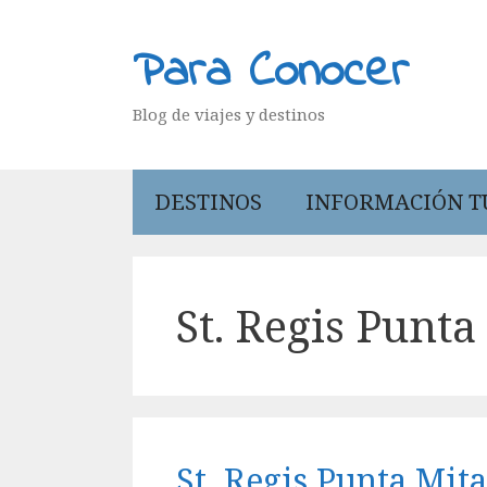
Saltar
al
Para Conocer
contenido
Blog de viajes y destinos
DESTINOS
INFORMACIÓN T
St. Regis Punta
St. Regis Punta Mit