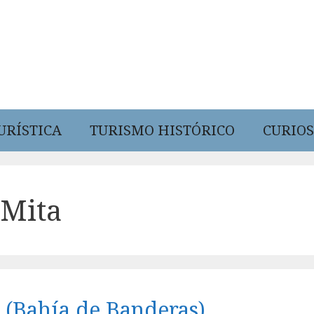
URÍSTICA
TURISMO HISTÓRICO
CURIOS
 Mita
a (Bahía de Banderas)