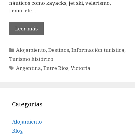
náuticos como kayacks, jet ski, velerismo,
remo, etc…
Leer más
Categorías
Alojamiento
,
Destinos
,
Información turística
,
Turismo histórico
Etiquetas
Argentina
,
Entre Rios
,
Victoria
Categorías
Alojamiento
Blog