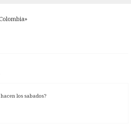
 Colombia»
m
o hacen los sabados?