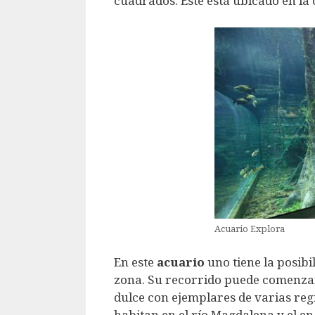
cuadrados. Este está ubicado en la
Acuario Explora
En este
acuario
uno tiene la posibi
zona. Su recorrido puede comenzar
dulce con ejemplares de varias reg
habitan en el río Magdalena y el e