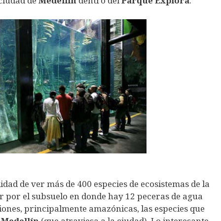
 ciudad de
Medellín
dentro del
Parque Explora
.
lidad de ver más de 400 especies de ecosistemas de la
 por el subsuelo en donde hay 12 peceras de agua
iones, principalmente amazónicas, las especies que
n
Medellín
(que atraviesa a la ciudad). Lo interesante