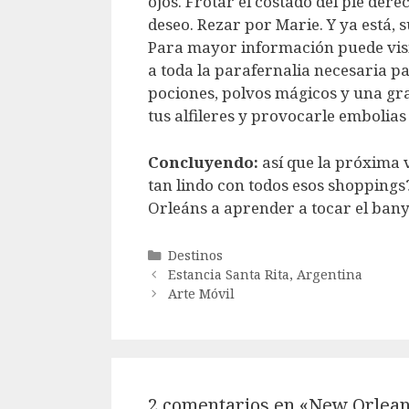
ojos. Frotar el costado del pie der
deseo. Rezar por Marie. Y ya está, 
Para mayor información puede vis
a toda la parafernalia necesaria pa
pociones, polvos mágicos y una g
tus alfileres y provocarle embolias
Concluyendo:
así que la próxima 
tan lindo con todos esos shoppings
Orleáns a aprender a tocar el bany
Categorías
Destinos
Estancia Santa Rita, Argentina
Arte Móvil
2 comentarios en «New Orlea