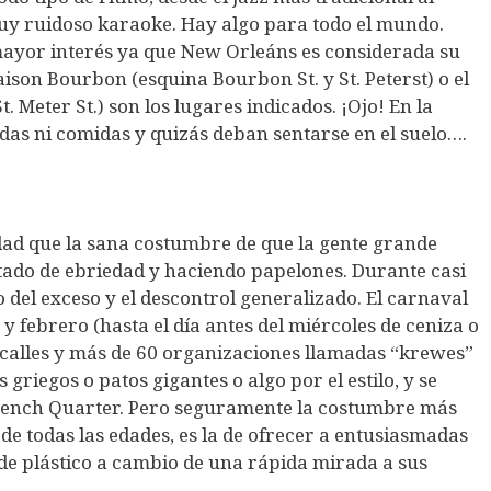
muy ruidoso karaoke. Hay algo para todo el mundo.
l mayor interés ya que New Orleáns es considerada su
aison Bourbon (esquina Bourbon St. y St. Peterst) o el
. Meter St.) son los lugares indicados. ¡Ojo! En la
idas ni comidas y quizás deban sentarse en el suelo….
dad que la sana costumbre de que la gente grande
estado de ebriedad y haciendo papelones. Durante casi
 del exceso y el descontrol generalizado. El carnaval
 y febrero (hasta el día antes del miércoles de ceniza o
 calles y más de 60 organizaciones llamadas “krewes”
griegos o patos gigantes o algo por el estilo, y se
 French Quarter. Pero seguramente la costumbre más
de todas las edades, es la de ofrecer a entusiasmadas
 de plástico a cambio de una rápida mirada a sus