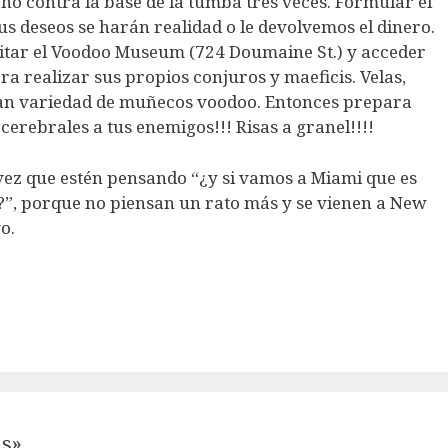
echo contra la base de la tumba tres veces. Formular el
sus deseos se harán realidad o le devolvemos el dinero.
itar el Voodoo Museum (724 Doumaine St.) y acceder
ra realizar sus propios conjuros y maeficis. Velas,
ran variedad de muñecos voodoo. Entonces prepara
 cerebrales a tus enemigos!!! Risas a granel!!!!
vez que estén pensando “¿y si vamos a Miami que es
?”, porque no piensan un rato más y se vienen a New
o.
ns»