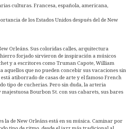
rias culturas. Francesa, española, americana,
ortancia de los Estados Unidos después del de New
New Orleáns. Sus coloridas calles, arquitectura
hierro forjado sirvieron de inspiración a músicos
het y a escritores como Truman Capote, William
a aquellos que no pueden concebir sus vacaciones sin
está atiborrado de casas de arte y el famoso French
 tipo de cucherias. Pero sin duda, la arteria
 y majestuosa Bourbon St. con sus cabarets, sus bares
ces la de New Orleáns está en su música. Caminar por
do tipo de ritmo, desde el jazz más tradicional al