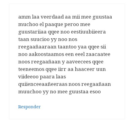
amm laa veerdaad aa mii mee guustaa
muchoo el paaque peroo mee
guustariiaa qqee noo eestiuubiieera
taan suucioo yy noo nos
reegaañaaraan taantoo yaa qqee sii
noo aakoostaamos een eeel zaacaatee
noos reegaañaan y aaveecees qqee
teeneemos qqee iirr aa haaceer uun
viideeoo paara laas
quiienceeaañeeraas noos reegaañaan
muuchoo yy no mee guustaa esoo
Responder