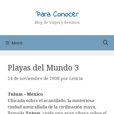
Saltar
al
Para Conocer
contenido
Blog de viajes y destinos
Menú
Playas del Mundo 3
24 de noviembre de 2008
por
Leticia
Tulum – México
Ubicada sobre el acantilado, la misteriosa
ciudad amurallada de la civilización maya,
llamada
Tulum
, cuida una gran ribera sobre el