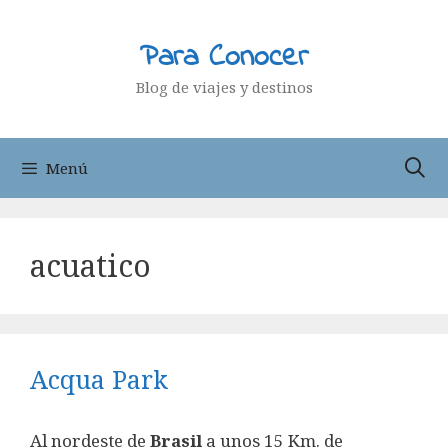
Saltar
al
Para Conocer
contenido
Blog de viajes y destinos
Menú
acuatico
Acqua Park
Al nordeste de
Brasil
a unos 15 Km. de