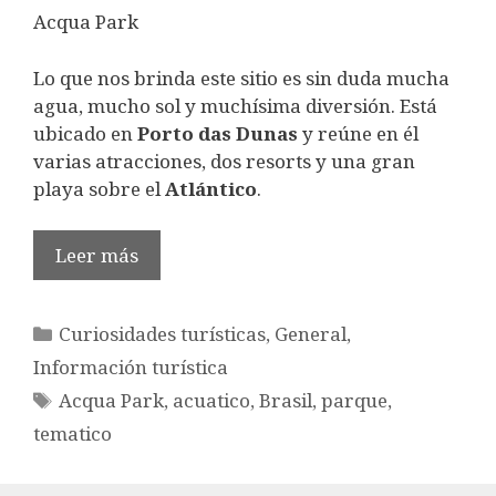
Acqua Park
Lo que nos brinda este sitio es sin duda mucha
agua, mucho sol y muchísima diversión. Está
ubicado en
Porto das Dunas
y reúne en él
varias atracciones, dos resorts y una gran
playa sobre el
Atlántico
.
Leer más
Categorías
Curiosidades turísticas
,
General
,
Información turística
Etiquetas
Acqua Park
,
acuatico
,
Brasil
,
parque
,
tematico