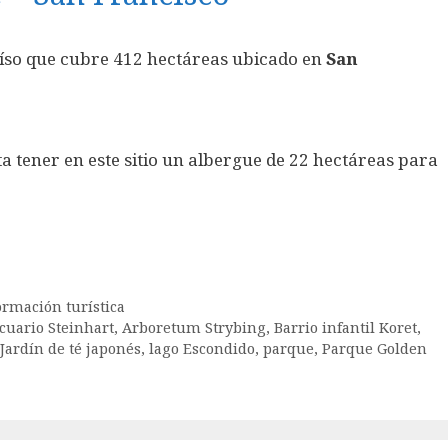
íso que cubre 412 hectáreas ubicado en
San
ita tener en este sitio un albergue de 22 hectáreas para
ormación turística
cuario Steinhart
,
Arboretum Strybing
,
Barrio infantil Koret
,
Jardín de té japonés
,
lago Escondido
,
parque
,
Parque Golden