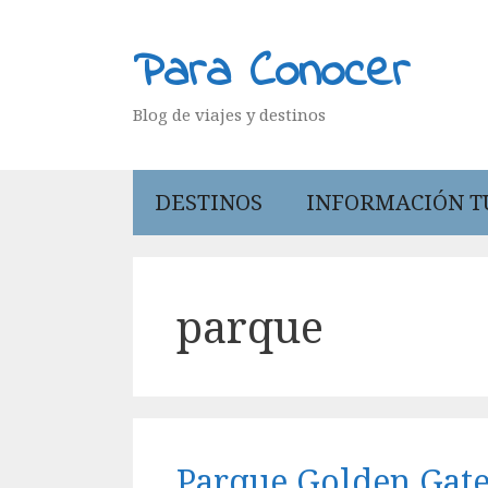
Saltar
al
Para Conocer
contenido
Blog de viajes y destinos
DESTINOS
INFORMACIÓN T
parque
Parque Golden Gate