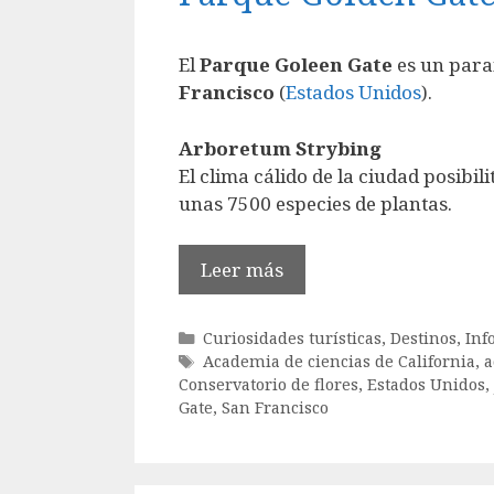
El
Parque Goleen Gate
es un para
Francisco
(
Estados Unidos
).
Arboretum Strybing
El clima cálido de la ciudad posibil
unas 7500 especies de plantas.
Leer más
Categorías
Curiosidades turísticas
,
Destinos
,
Inf
Etiquetas
Academia de ciencias de California
,
a
Conservatorio de flores
,
Estados Unidos
,
Gate
,
San Francisco