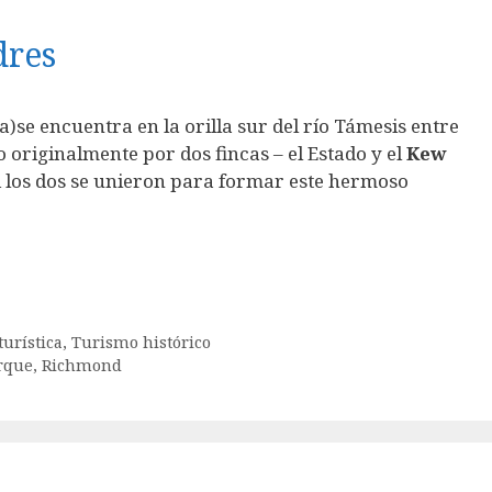
dres
a)se encuentra en la orilla sur del río Támesis entre
originalmente por dos fincas – el Estado y el
Kew
ad los dos se unieron para formar este hermoso
urística
,
Turismo histórico
rque
,
Richmond