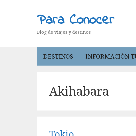
Saltar
al
Para Conocer
contenido
Blog de viajes y destinos
DESTINOS
INFORMACIÓN T
Akihabara
Tokio