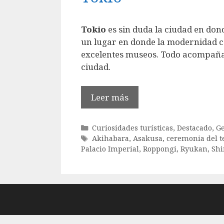
Tokio
es sin duda la ciudad en don
un lugar en donde la modernidad co
excelentes museos. Todo acompañad
ciudad.
Leer más
Categorías
Curiosidades turísticas
,
Destacado
,
Ge
Etiquetas
Akihabara
,
Asakusa
,
ceremonia del t
Palacio Imperial
,
Roppongi
,
Ryukan
,
Sh