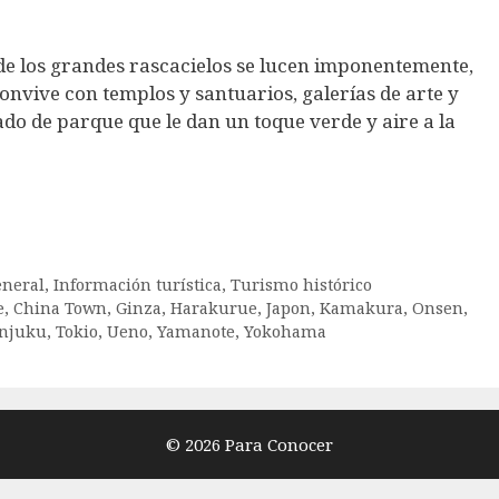
de los grandes rascacielos se lucen imponentemente,
nvive con templos y santuarios, galerías de arte y
o de parque que le dan un toque verde y aire a la
neral
,
Información turística
,
Turismo histórico
e
,
China Town
,
Ginza
,
Harakurue
,
Japon
,
Kamakura
,
Onsen
,
injuku
,
Tokio
,
Ueno
,
Yamanote
,
Yokohama
© 2026 Para Conocer