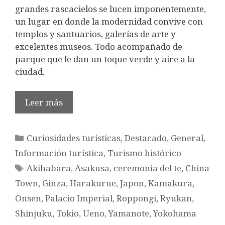
grandes rascacielos se lucen imponentemente,
un lugar en donde la modernidad convive con
templos y santuarios, galerías de arte y
excelentes museos. Todo acompañado de
parque que le dan un toque verde y aire a la
ciudad.
Leer más
Categorías
Curiosidades turísticas
,
Destacado
,
General
,
Información turística
,
Turismo histórico
Etiquetas
Akihabara
,
Asakusa
,
ceremonia del te
,
China
Town
,
Ginza
,
Harakurue
,
Japon
,
Kamakura
,
Onsen
,
Palacio Imperial
,
Roppongi
,
Ryukan
,
Shinjuku
,
Tokio
,
Ueno
,
Yamanote
,
Yokohama